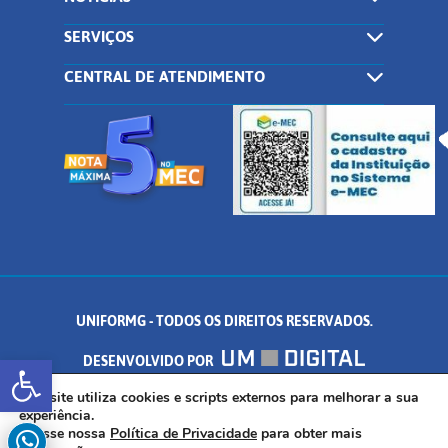
SERVIÇOS
CENTRAL DE ATENDIMENTO
UNIFORMG - TODOS OS DIREITOS RESERVADOS.
Abrir a barra de ferramentas
DESENVOLVIDO POR
AV. DR. ARNALDO DE SENNA, 328 - PALMEIRAS, FORMIGA/MG - CEP:
Este site utiliza cookies e scripts externos para melhorar a sua
experiência.
Acesse nossa
Política de Privacidade
para obter mais
35.574.530