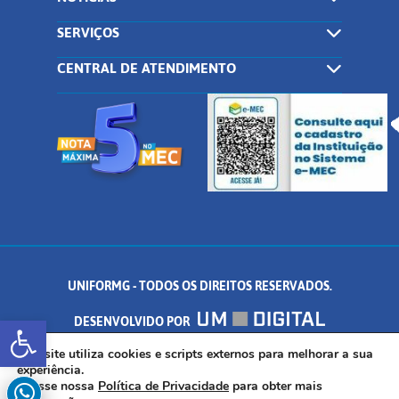
SERVIÇOS
CENTRAL DE ATENDIMENTO
UNIFORMG - TODOS OS DIREITOS RESERVADOS.
Abrir a barra de ferramentas
DESENVOLVIDO POR
AV. DR. ARNALDO DE SENNA, 328 - PALMEIRAS, FORMIGA/MG - CEP:
Este site utiliza cookies e scripts externos para melhorar a sua
experiência.
Acesse nossa
Política de Privacidade
para obter mais
35.574.530