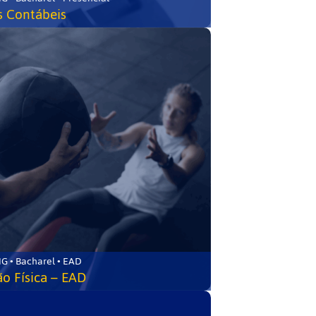
s Contábeis
G • Bacharel • EAD
o Física – EAD