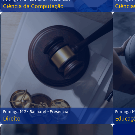
Ciência da Computação
Ciência
Formiga-MG • Bacharel • Presencial
Formiga-M
Direito
Educaçã