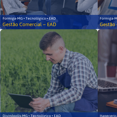
Formiga-MG • Tecnológico • EAD
Formiga-M
Gestão Comercial – EAD
Gestão 
Divinópolis-MG • Tecnológico • EAD
Itapeceri