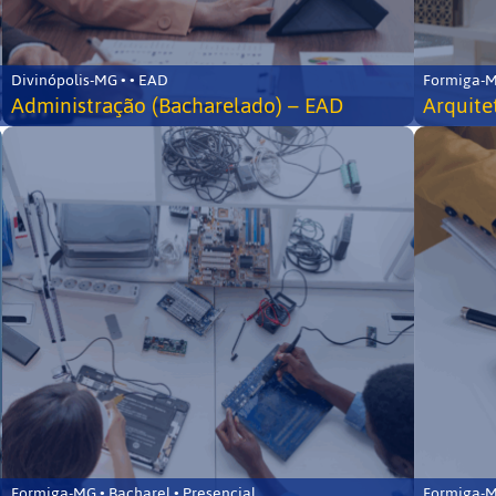
Divinópolis-MG • • EAD
Formiga-MG
Administração (Bacharelado) – EAD
Arquite
Formiga-MG • Bacharel • Presencial
Formiga-MG