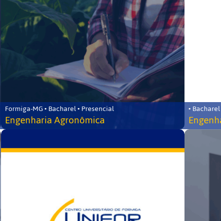
Formiga-MG • Bacharel • Presencial
• Bacharel
Engenharia Agronômica
Engenha