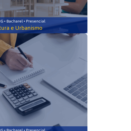
 • Bacharel • Presencial
tura e Urbanismo
 • Bacharel • Presencial