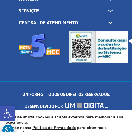
SERVIÇOS
CENTRAL DE ATENDIMENTO
UNIFORMG - TODOS OS DIREITOS RESERVADOS.
Abrir a barra de ferramentas
DESENVOLVIDO POR
AV. DR. ARNALDO DE SENNA, 328 - PALMEIRAS, FORMIGA/MG - CEP:
Este site utiliza cookies e scripts externos para melhorar a sua
experiência.
Acesse nossa
Política de Privacidade
para obter mais
35.574.530