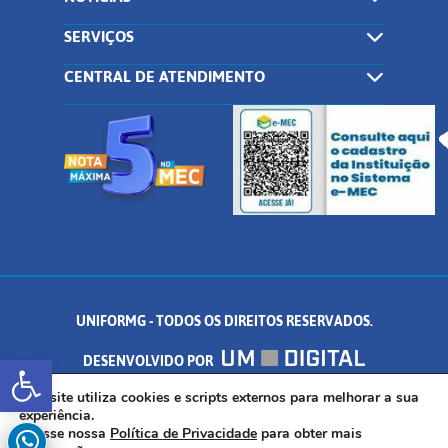
SERVIÇOS
CENTRAL DE ATENDIMENTO
UNIFORMG - TODOS OS DIREITOS RESERVADOS.
Abrir a barra de ferramentas
DESENVOLVIDO POR
AV. DR. ARNALDO DE SENNA, 328 - PALMEIRAS, FORMIGA/MG - CEP:
Este site utiliza cookies e scripts externos para melhorar a sua
experiência.
Acesse nossa
Política de Privacidade
para obter mais
35.574.530