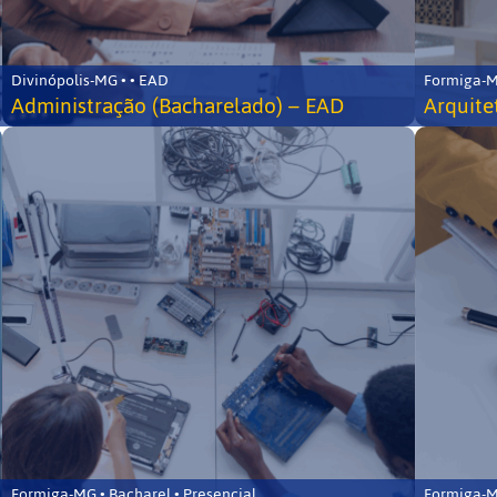
Divinópolis-MG • • EAD
Formiga-MG
Administração (Bacharelado) – EAD
Arquite
Formiga-MG • Bacharel • Presencial
Formiga-MG