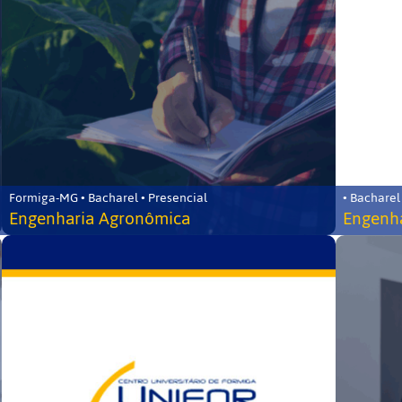
Formiga-MG • Bacharel • Presencial
• Bacharel
Engenharia Agronômica
Engenha