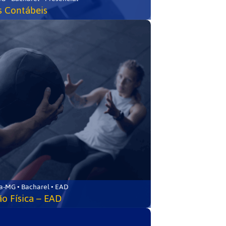
s Contábeis
a-MG • Bacharel • EAD
o Física – EAD