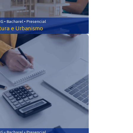
 • Bacharel • Presencial
tura e Urbanismo
 • Bacharel • Presencial