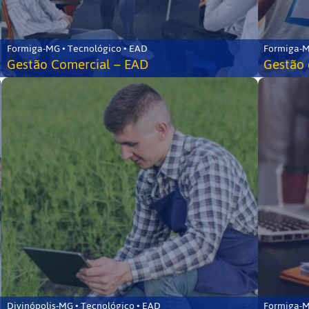
Formiga-MG • Tecnológico • EAD
Formiga-M
Gestão Comercial – EAD
Gestão 
Divinópolis-MG • Tecnológico • EAD
Formiga-M