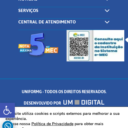
SERVIÇOS
CENTRAL DE ATENDIMENTO
UNIFORMG - TODOS OS DIREITOS RESERVADOS.
Abrir a barra de ferramentas
DESENVOLVIDO POR
AV. DR. ARNALDO DE SENNA, 328 - PALMEIRAS, FORMIGA/MG - CEP:
Este site utiliza cookies e scripts externos para melhorar a sua
experiência.
Acesse nossa
Política de Privacidade
para obter mais
35.574.530