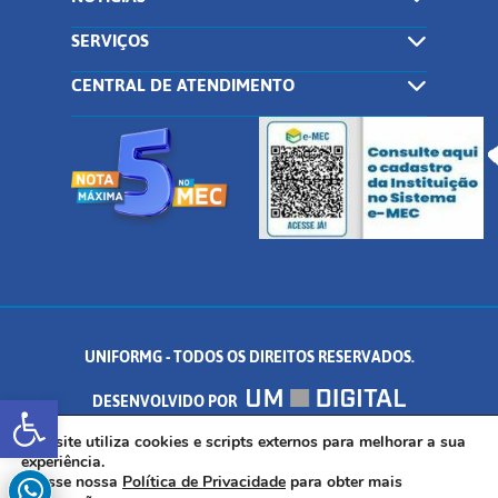
SERVIÇOS
CENTRAL DE ATENDIMENTO
UNIFORMG - TODOS OS DIREITOS RESERVADOS.
Abrir a barra de ferramentas
DESENVOLVIDO POR
AV. DR. ARNALDO DE SENNA, 328 - PALMEIRAS, FORMIGA/MG - CEP:
Este site utiliza cookies e scripts externos para melhorar a sua
experiência.
Acesse nossa
Política de Privacidade
para obter mais
35.574.530