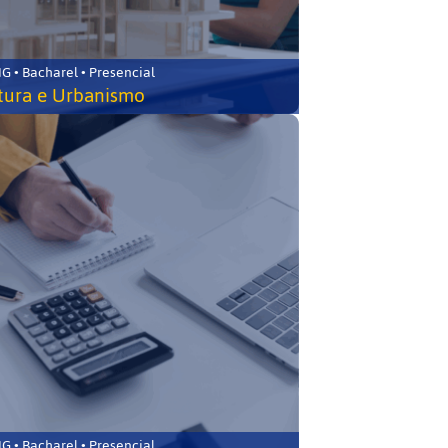
 • Bacharel • Presencial
tura e Urbanismo
 • Bacharel • Presencial