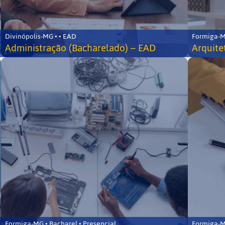
Divinópolis-MG • • EAD
Formiga-MG
Administração (Bacharelado) – EAD
Arquite
Formiga-MG • Bacharel • Presencial
Formiga-MG