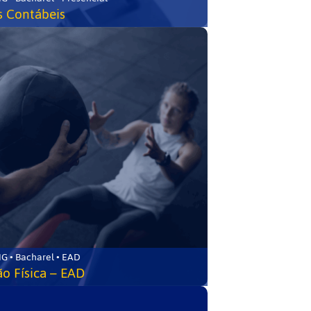
s Contábeis
G • Bacharel • EAD
o Física – EAD