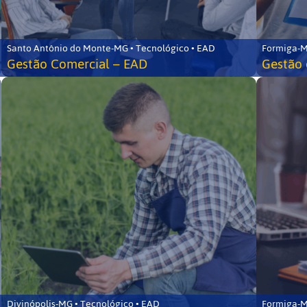
Santo Antônio do Monte-MG • Tecnológico • EAD
Formiga-M
Gestão Comercial – EAD
Gestão 
Divinópolis-MG • Tecnológico • EAD
Formiga-M