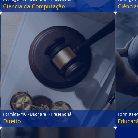
Ciência da Computação
Ciência
Formiga-MG • Bacharel • Presencial
Formiga-M
Direito
Educaçã