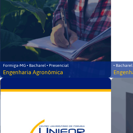
Formiga-MG • Bacharel • Presencial
• Bacharel
Engenharia Agronômica
Engenha