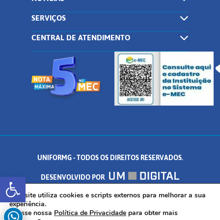
SERVIÇOS
CENTRAL DE ATENDIMENTO
UNIFORMG - TODOS OS DIREITOS RESERVADOS.
Abrir a barra de ferramentas
DESENVOLVIDO POR
AV. DR. ARNALDO DE SENNA, 328 - PALMEIRAS, FORMIGA/MG - CEP:
Este site utiliza cookies e scripts externos para melhorar a sua
experiência.
Acesse nossa
Política de Privacidade
para obter mais
35.574.530