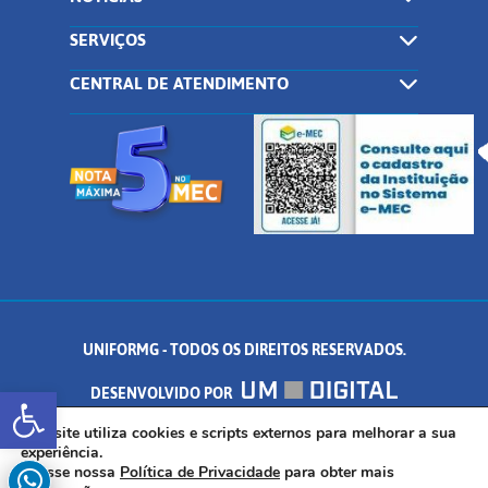
SERVIÇOS
CENTRAL DE ATENDIMENTO
UNIFORMG - TODOS OS DIREITOS RESERVADOS.
Abrir a barra de ferramentas
DESENVOLVIDO POR
AV. DR. ARNALDO DE SENNA, 328 - PALMEIRAS, FORMIGA/MG - CEP:
Este site utiliza cookies e scripts externos para melhorar a sua
experiência.
Acesse nossa
Política de Privacidade
para obter mais
35.574.530