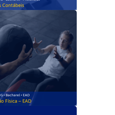
s Contábeis
G • Bacharel • EAD
o Física – EAD