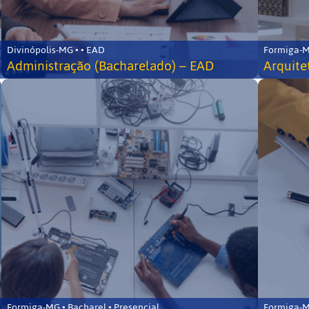
Divinópolis-MG • • EAD
Formiga-MG
Administração (Bacharelado) – EAD
Arquite
Formiga-MG • Bacharel • Presencial
Formiga-MG