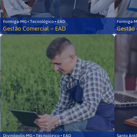
Formiga-MG • Tecnológico • EAD
Formiga-M
Gestão Comercial – EAD
Gestão 
Divinópolis-MG • Tecnológico • EAD
Santo Ant