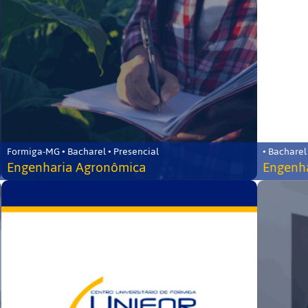
Formiga-MG • Bacharel • Presencial
• Bacharel
Engenharia Agronômica
Engenha