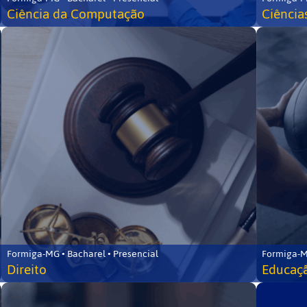
Ciência da Computação
Ciência
Formiga-MG • Bacharel • Presencial
Formiga-M
Direito
Educaçã