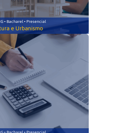
 • Bacharel • Presencial
tura e Urbanismo
 • Bacharel • Presencial