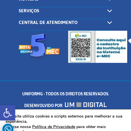
SERVIÇOS
CENTRAL DE ATENDIMENTO
UNIFORMG - TODOS OS DIREITOS RESERVADOS.
Abrir a barra de ferramentas
DESENVOLVIDO POR
AV. DR. ARNALDO DE SENNA, 328 - PALMEIRAS, FORMIGA/MG - CEP:
Este site utiliza cookies e scripts externos para melhorar a sua
experiência.
Acesse nossa
Política de Privacidade
para obter mais
35.574.530