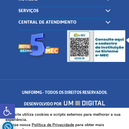
SERVIÇOS
CENTRAL DE ATENDIMENTO
UNIFORMG - TODOS OS DIREITOS RESERVADOS.
Abrir a barra de ferramentas
DESENVOLVIDO POR
AV. DR. ARNALDO DE SENNA, 328 - PALMEIRAS, FORMIGA/MG - CEP:
Este site utiliza cookies e scripts externos para melhorar a sua
experiência.
Acesse nossa
Política de Privacidade
para obter mais
35.574.530