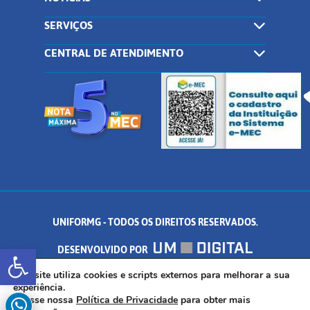
SERVIÇOS
CENTRAL DE ATENDIMENTO
UNIFORMG - TODOS OS DIREITOS RESERVADOS.
Abrir a barra de ferramentas
DESENVOLVIDO POR
AV. DR. ARNALDO DE SENNA, 328 - PALMEIRAS, FORMIGA/MG - CEP:
Este site utiliza cookies e scripts externos para melhorar a sua
experiência.
Acesse nossa
Política de Privacidade
para obter mais
35.574.530