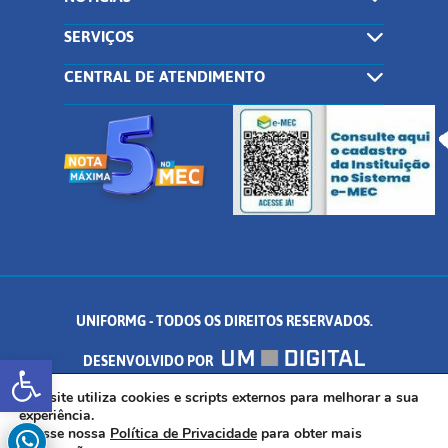
SERVIÇOS
CENTRAL DE ATENDIMENTO
UNIFORMG - TODOS OS DIREITOS RESERVADOS.
Abrir a barra de ferramentas
DESENVOLVIDO POR
AV. DR. ARNALDO DE SENNA, 328 - PALMEIRAS, FORMIGA/MG - CEP:
Este site utiliza cookies e scripts externos para melhorar a sua
experiência.
Acesse nossa
Política de Privacidade
para obter mais
35.574.530