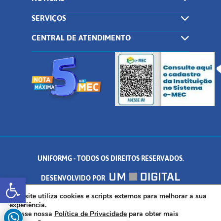
SERVIÇOS
CENTRAL DE ATENDIMENTO
UNIFORMG - TODOS OS DIREITOS RESERVADOS.
Abrir a barra de ferramentas
DESENVOLVIDO POR
AV. DR. ARNALDO DE SENNA, 328 - PALMEIRAS, FORMIGA/MG - CEP:
Este site utiliza cookies e scripts externos para melhorar a sua
experiência.
Acesse nossa
Política de Privacidade
para obter mais
35.574.530