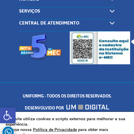
SERVIÇOS
CENTRAL DE ATENDIMENTO
UNIFORMG - TODOS OS DIREITOS RESERVADOS.
Abrir a barra de ferramentas
DESENVOLVIDO POR
AV. DR. ARNALDO DE SENNA, 328 - PALMEIRAS, FORMIGA/MG - CEP:
Este site utiliza cookies e scripts externos para melhorar a sua
experiência.
Acesse nossa
Política de Privacidade
para obter mais
35.574.530