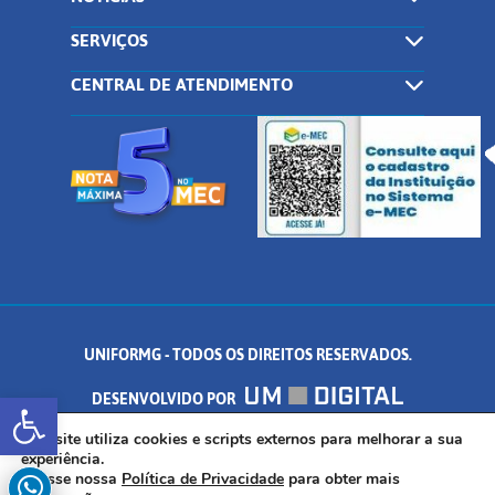
SERVIÇOS
CENTRAL DE ATENDIMENTO
UNIFORMG - TODOS OS DIREITOS RESERVADOS.
Abrir a barra de ferramentas
DESENVOLVIDO POR
AV. DR. ARNALDO DE SENNA, 328 - PALMEIRAS, FORMIGA/MG - CEP:
Este site utiliza cookies e scripts externos para melhorar a sua
experiência.
Acesse nossa
Política de Privacidade
para obter mais
35.574.530