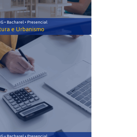
 • Bacharel • Presencial
tura e Urbanismo
 • Bacharel • Presencial