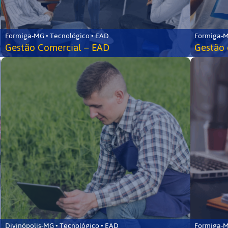
Formiga-MG • Tecnológico • EAD
Formiga-M
Gestão Comercial – EAD
Gestão 
Divinópolis-MG • Tecnológico • EAD
Formiga-M