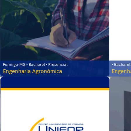
Formiga-MG • Bacharel • Presencial
• Bacharel
Engenharia Agronômica
Engenha