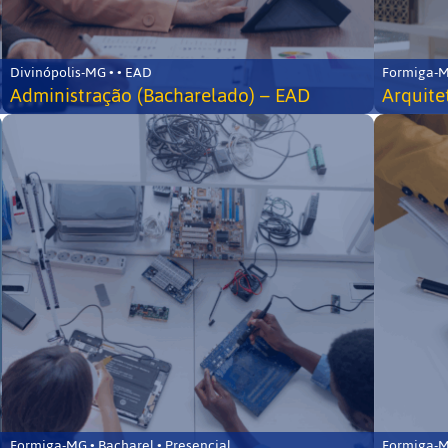
Divinópolis-MG • • EAD
Formiga-MG
Administração (Bacharelado) – EAD
Arquite
Formiga-MG • Bacharel • Presencial
Formiga-MG