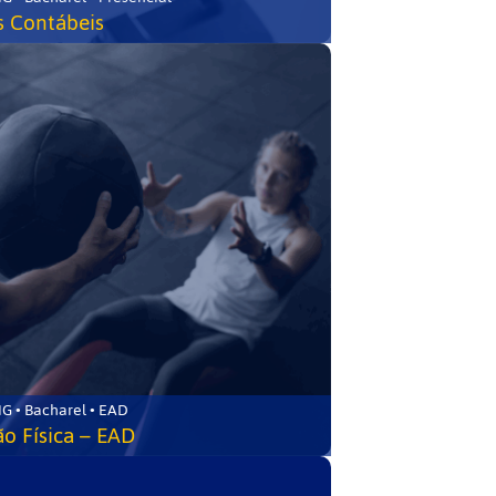
s Contábeis
G • Bacharel • EAD
o Física – EAD