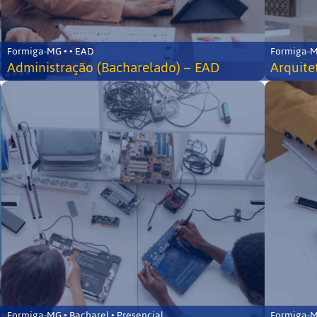
Formiga-MG • • EAD
Formiga-MG
Administração (Bacharelado) – EAD
Arquite
Formiga-MG • Bacharel • Presencial
Formiga-MG