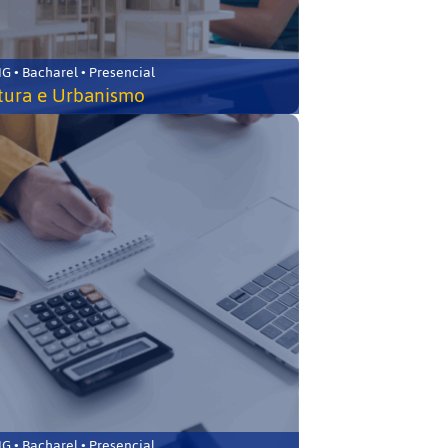
 • Bacharel • Presencial
tura e Urbanismo
 • Bacharel • Presencial