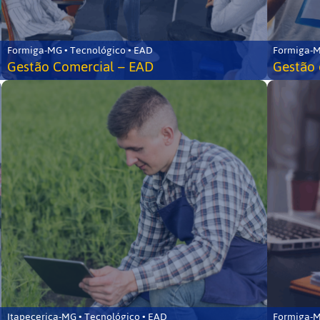
Formiga-MG • Tecnológico • EAD
Formiga-M
Gestão Comercial – EAD
Gestão 
Itapecerica-MG • Tecnológico • EAD
Formiga-M