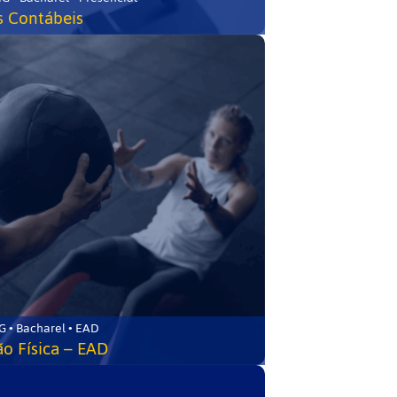
s Contábeis
 • Bacharel • EAD
o Física – EAD