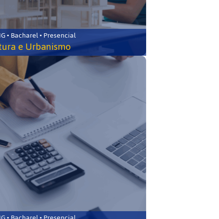
 • Bacharel • Presencial
tura e Urbanismo
 • Bacharel • Presencial