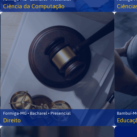
Ciência da Computação
Ciência
Formiga-MG • Bacharel • Presencial
Bambuí-MG
Direito
Educaçã