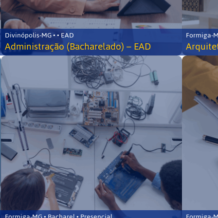
Divinópolis-MG • • EAD
Formiga-MG
Administração (Bacharelado) – EAD
Arquite
Formiga-MG • Bacharel • Presencial
Formiga-MG