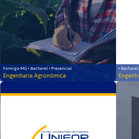
Formiga-MG • Bacharel • Presencial
• Bacharel
Engenharia Agronômica
Engenha