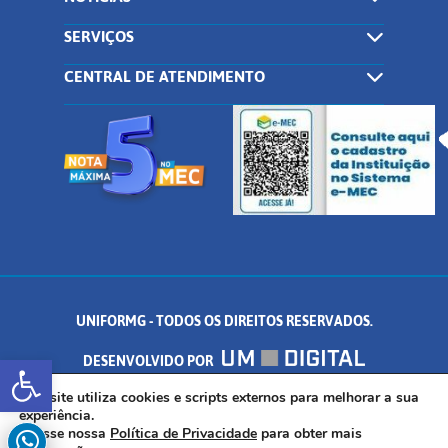
SERVIÇOS
CENTRAL DE ATENDIMENTO
UNIFORMG - TODOS OS DIREITOS RESERVADOS.
Abrir a barra de ferramentas
DESENVOLVIDO POR
AV. DR. ARNALDO DE SENNA, 328 - PALMEIRAS, FORMIGA/MG - CEP:
Este site utiliza cookies e scripts externos para melhorar a sua
experiência.
Acesse nossa
Política de Privacidade
para obter mais
35.574.530