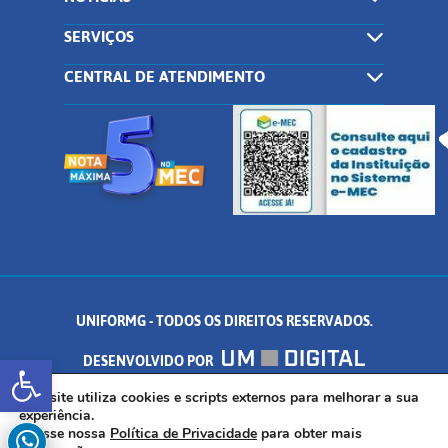
SERVIÇOS
CENTRAL DE ATENDIMENTO
UNIFORMG - TODOS OS DIREITOS RESERVADOS.
Abrir a barra de ferramentas
DESENVOLVIDO POR
AV. DR. ARNALDO DE SENNA, 328 - PALMEIRAS, FORMIGA/MG - CEP:
Este site utiliza cookies e scripts externos para melhorar a sua
experiência.
Acesse nossa
Política de Privacidade
para obter mais
35.574.530