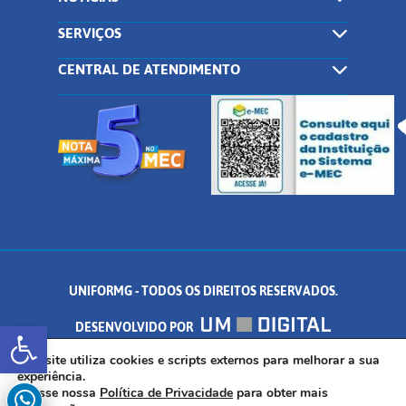
SERVIÇOS
CENTRAL DE ATENDIMENTO
UNIFORMG - TODOS OS DIREITOS RESERVADOS.
Abrir a barra de ferramentas
DESENVOLVIDO POR
AV. DR. ARNALDO DE SENNA, 328 - PALMEIRAS, FORMIGA/MG - CEP:
Este site utiliza cookies e scripts externos para melhorar a sua
experiência.
Acesse nossa
Política de Privacidade
para obter mais
35.574.530