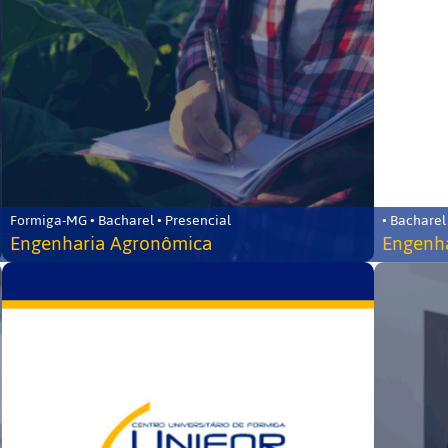
Formiga-MG • Bacharel • Presencial
• Bacharel
Engenharia Agronômica
Engenha