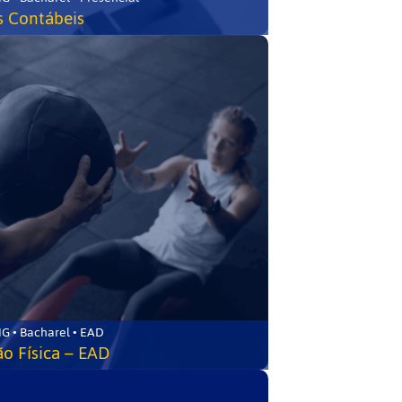
s Contábeis
G • Bacharel • EAD
o Física – EAD