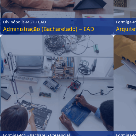
Divinópolis-MG • • EAD
Formiga-MG
Administração (Bacharelado) – EAD
Arquite
Formiga-MG • Bacharel • Presencial
Formiga-MG