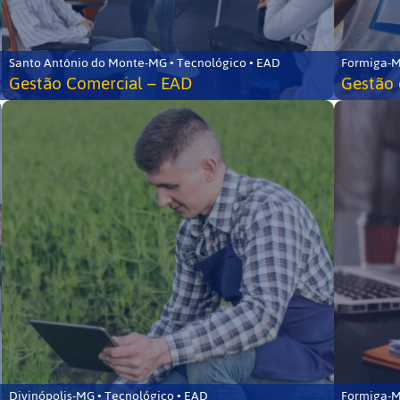
Santo Antônio do Monte-MG • Tecnológico • EAD
Formiga-M
Gestão Comercial – EAD
Gestão 
Divinópolis-MG • Tecnológico • EAD
Formiga-M