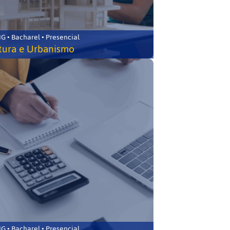
 • Bacharel • Presencial
tura e Urbanismo
 • Bacharel • Presencial