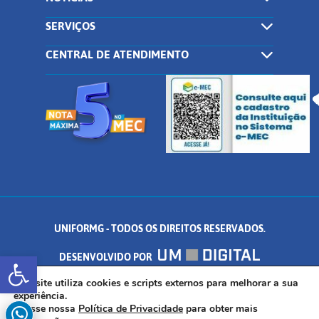
SERVIÇOS
CENTRAL DE ATENDIMENTO
UNIFORMG - TODOS OS DIREITOS RESERVADOS.
Abrir a barra de ferramentas
DESENVOLVIDO POR
AV. DR. ARNALDO DE SENNA, 328 - PALMEIRAS, FORMIGA/MG - CEP:
Este site utiliza cookies e scripts externos para melhorar a sua
experiência.
Acesse nossa
Política de Privacidade
para obter mais
35.574.530