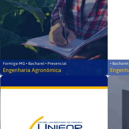
Formiga-MG • Bacharel • Presencial
• Bacharel
Engenharia Agronômica
Engenha