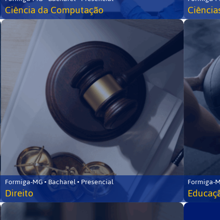
Ciência da Computação
Ciência
Formiga-MG • Bacharel • Presencial
Formiga-M
Direito
Educaçã