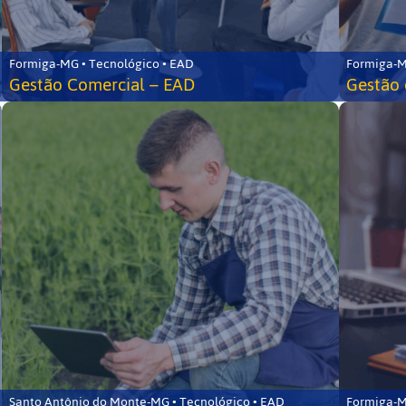
Formiga-MG • Tecnológico • EAD
Formiga-M
Gestão Comercial – EAD
Gestão 
Santo Antônio do Monte-MG • Tecnológico • EAD
Formiga-M