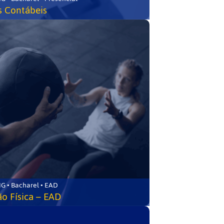
s Contábeis
G • Bacharel • EAD
o Física – EAD