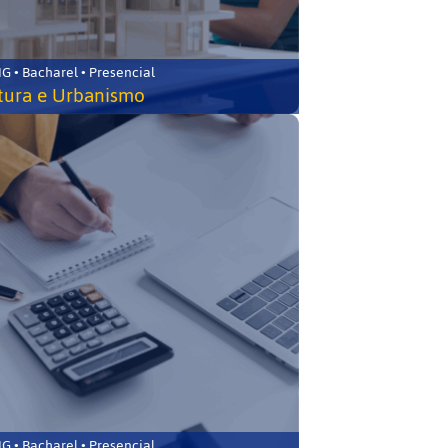
 • Bacharel • Presencial
tura e Urbanismo
 • Bacharel • Presencial