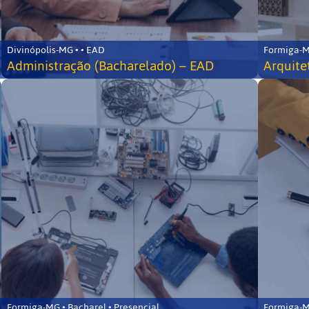
Divinópolis-MG • • EAD
Formiga-MG
Administração (Bacharelado) – EAD
Arquite
Formiga-MG • Bacharel • Presencial
Formiga-MG