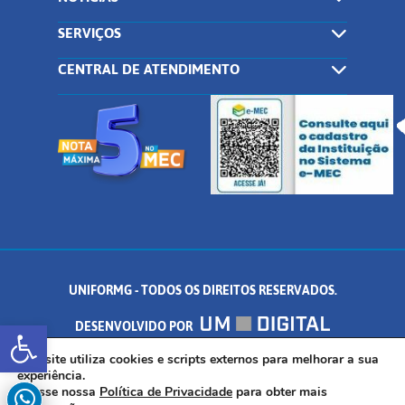
SERVIÇOS
CENTRAL DE ATENDIMENTO
UNIFORMG - TODOS OS DIREITOS RESERVADOS.
Abrir a barra de ferramentas
DESENVOLVIDO POR
AV. DR. ARNALDO DE SENNA, 328 - PALMEIRAS, FORMIGA/MG - CEP:
Este site utiliza cookies e scripts externos para melhorar a sua
experiência.
Acesse nossa
Política de Privacidade
para obter mais
35.574.530