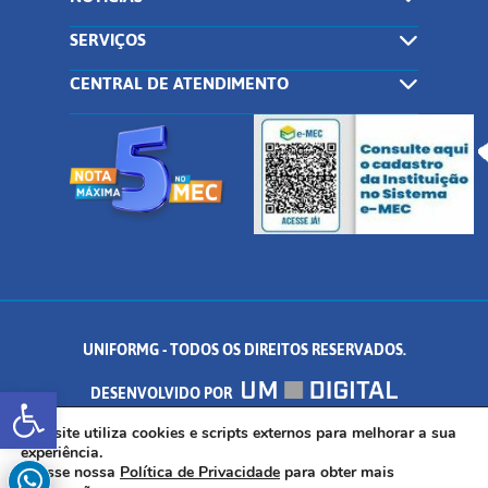
SERVIÇOS
CENTRAL DE ATENDIMENTO
UNIFORMG - TODOS OS DIREITOS RESERVADOS.
Abrir a barra de ferramentas
DESENVOLVIDO POR
AV. DR. ARNALDO DE SENNA, 328 - PALMEIRAS, FORMIGA/MG - CEP:
Este site utiliza cookies e scripts externos para melhorar a sua
experiência.
Acesse nossa
Política de Privacidade
para obter mais
35.574.530