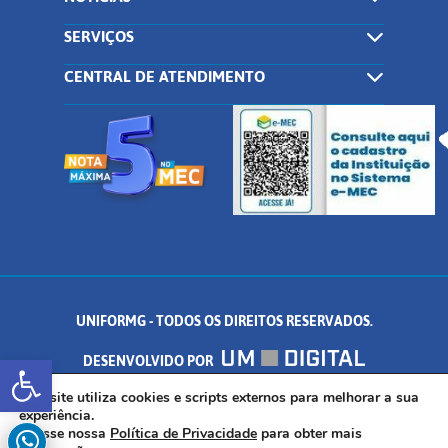
SERVIÇOS
CENTRAL DE ATENDIMENTO
UNIFORMG - TODOS OS DIREITOS RESERVADOS.
Abrir a barra de ferramentas
DESENVOLVIDO POR
AV. DR. ARNALDO DE SENNA, 328 - PALMEIRAS, FORMIGA/MG - CEP:
Este site utiliza cookies e scripts externos para melhorar a sua
experiência.
Acesse nossa
Política de Privacidade
para obter mais
35.574.530