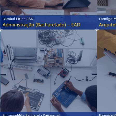
Bambuí-MG • • EAD
Formiga-MG
Administração (Bacharelado) – EAD
Arquite
Formiga-MG • Bacharel • Presencial
Formiga-MG