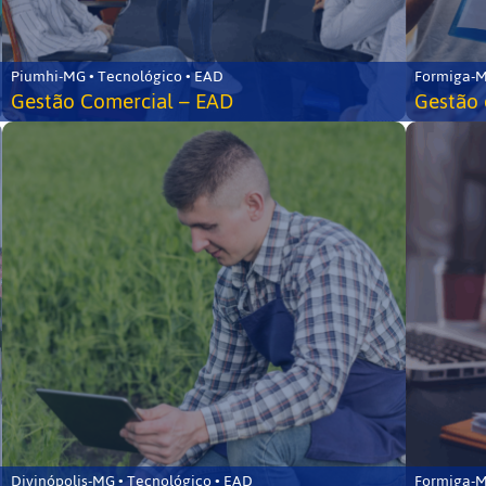
Piumhi-MG • Tecnológico • EAD
Formiga-M
Gestão Comercial – EAD
Gestão 
Divinópolis-MG • Tecnológico • EAD
Formiga-M