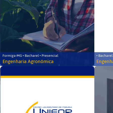
Formiga-MG • Bacharel • Presencial
• Bacharel
Engenharia Agronômica
Engenha