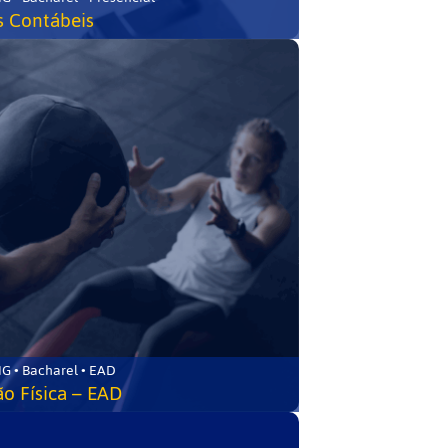
s Contábeis
G • Bacharel • EAD
o Física – EAD