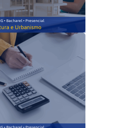
 • Bacharel • Presencial
tura e Urbanismo
 • Bacharel • Presencial