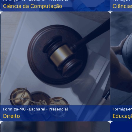
Ciência da Computação
Ciência
Formiga-MG • Bacharel • Presencial
Formiga-M
Direito
Educaçã