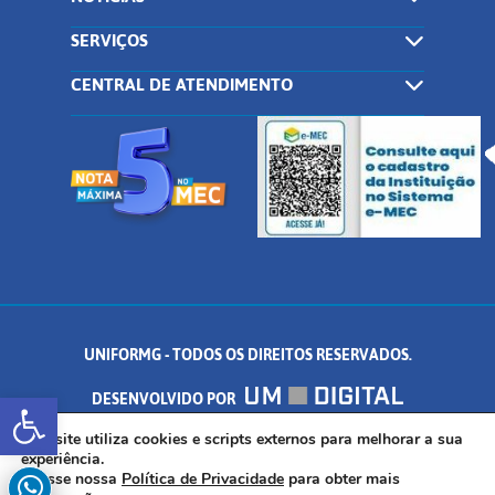
SERVIÇOS
CENTRAL DE ATENDIMENTO
UNIFORMG - TODOS OS DIREITOS RESERVADOS.
Abrir a barra de ferramentas
DESENVOLVIDO POR
AV. DR. ARNALDO DE SENNA, 328 - PALMEIRAS, FORMIGA/MG - CEP:
Este site utiliza cookies e scripts externos para melhorar a sua
experiência.
Acesse nossa
Política de Privacidade
para obter mais
35.574.530