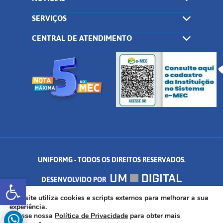
SERVIÇOS
CENTRAL DE ATENDIMENTO
UNIFORMG - TODOS OS DIREITOS RESERVADOS.
Abrir a barra de ferramentas
DESENVOLVIDO POR
AV. DR. ARNALDO DE SENNA, 328 - PALMEIRAS, FORMIGA/MG - CEP:
Este site utiliza cookies e scripts externos para melhorar a sua
experiência.
Acesse nossa
Política de Privacidade
para obter mais
35.574.530