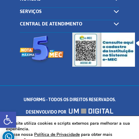
SERVIÇOS
CENTRAL DE ATENDIMENTO
UNIFORMG - TODOS OS DIREITOS RESERVADOS.
Abrir a barra de ferramentas
DESENVOLVIDO POR
AV. DR. ARNALDO DE SENNA, 328 - PALMEIRAS, FORMIGA/MG - CEP:
Este site utiliza cookies e scripts externos para melhorar a sua
experiência.
Acesse nossa
Política de Privacidade
para obter mais
35.574.530