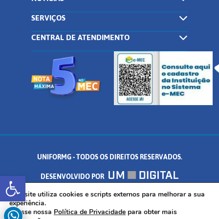
SERVIÇOS
CENTRAL DE ATENDIMENTO
UNIFORMG - TODOS OS DIREITOS RESERVADOS.
Abrir a barra de ferramentas
DESENVOLVIDO POR
AV. DR. ARNALDO DE SENNA, 328 - PALMEIRAS, FORMIGA/MG - CEP:
Este site utiliza cookies e scripts externos para melhorar a sua
experiência.
Acesse nossa
Política de Privacidade
para obter mais
35.574.530