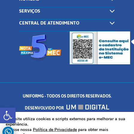
SERVIÇOS
CENTRAL DE ATENDIMENTO
UNIFORMG - TODOS OS DIREITOS RESERVADOS.
Abrir a barra de ferramentas
DESENVOLVIDO POR
AV. DR. ARNALDO DE SENNA, 328 - PALMEIRAS, FORMIGA/MG - CEP:
Este site utiliza cookies e scripts externos para melhorar a sua
experiência.
Acesse nossa
Política de Privacidade
para obter mais
35.574.530