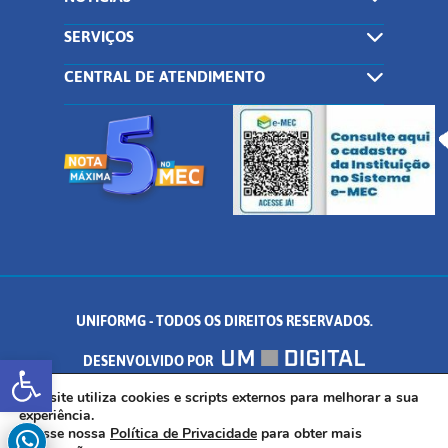
SERVIÇOS
CENTRAL DE ATENDIMENTO
UNIFORMG - TODOS OS DIREITOS RESERVADOS.
Abrir a barra de ferramentas
DESENVOLVIDO POR
AV. DR. ARNALDO DE SENNA, 328 - PALMEIRAS, FORMIGA/MG - CEP:
Este site utiliza cookies e scripts externos para melhorar a sua
experiência.
Acesse nossa
Política de Privacidade
para obter mais
35.574.530