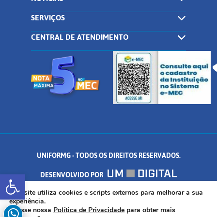
SERVIÇOS
CENTRAL DE ATENDIMENTO
UNIFORMG - TODOS OS DIREITOS RESERVADOS.
Abrir a barra de ferramentas
DESENVOLVIDO POR
AV. DR. ARNALDO DE SENNA, 328 - PALMEIRAS, FORMIGA/MG - CEP:
Este site utiliza cookies e scripts externos para melhorar a sua
experiência.
Acesse nossa
Política de Privacidade
para obter mais
35.574.530