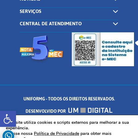
SERVIÇOS
CENTRAL DE ATENDIMENTO
UNIFORMG - TODOS OS DIREITOS RESERVADOS.
Abrir a barra de ferramentas
DESENVOLVIDO POR
AV. DR. ARNALDO DE SENNA, 328 - PALMEIRAS, FORMIGA/MG - CEP:
Este site utiliza cookies e scripts externos para melhorar a sua
experiência.
Acesse nossa
Política de Privacidade
para obter mais
35.574.530