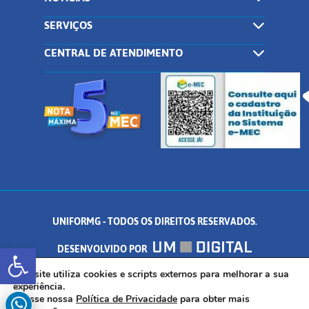
SERVIÇOS
CENTRAL DE ATENDIMENTO
UNIFORMG - TODOS OS DIREITOS RESERVADOS.
Abrir a barra de ferramentas
DESENVOLVIDO POR
AV. DR. ARNALDO DE SENNA, 328 - PALMEIRAS, FORMIGA/MG - CEP:
Este site utiliza cookies e scripts externos para melhorar a sua
experiência.
Acesse nossa
Política de Privacidade
para obter mais
35.574.530