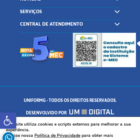
SERVIÇOS
CENTRAL DE ATENDIMENTO
UNIFORMG - TODOS OS DIREITOS RESERVADOS.
Abrir a barra de ferramentas
DESENVOLVIDO POR
AV. DR. ARNALDO DE SENNA, 328 - PALMEIRAS, FORMIGA/MG - CEP:
Este site utiliza cookies e scripts externos para melhorar a sua
experiência.
Acesse nossa
Política de Privacidade
para obter mais
35.574.530