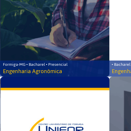
Formiga-MG • Bacharel • Presencial
• Bacharel
Engenharia Agronômica
Engenha