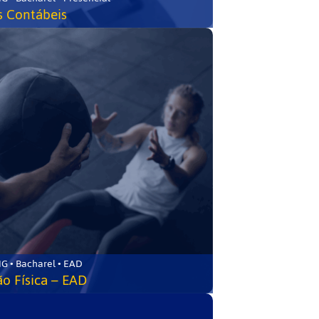
s Contábeis
G • Bacharel • EAD
o Física – EAD