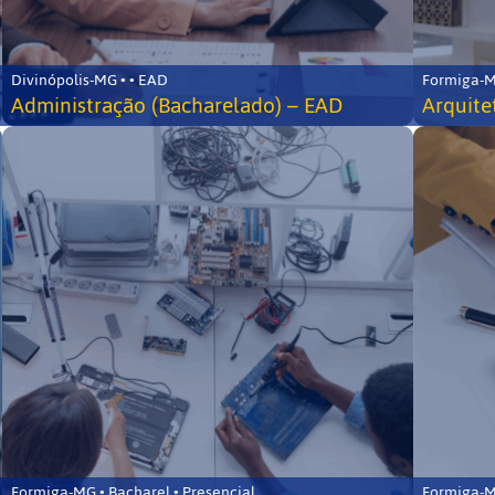
Divinópolis-MG • • EAD
Formiga-MG
Administração (Bacharelado) – EAD
Arquite
Formiga-MG • Bacharel • Presencial
Formiga-MG