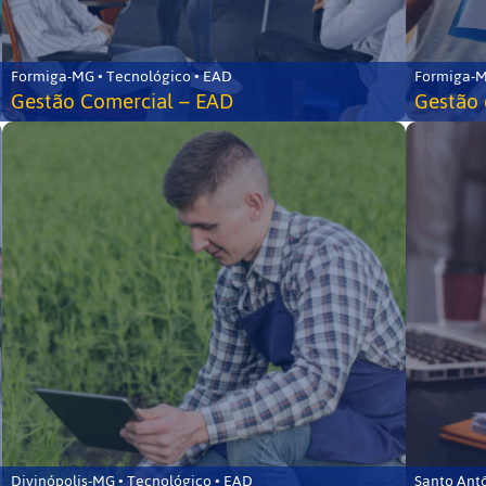
Formiga-MG • Tecnológico • EAD
Formiga-M
Gestão Comercial – EAD
Gestão 
Divinópolis-MG • Tecnológico • EAD
Santo Ant