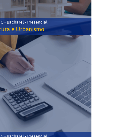
 • Bacharel • Presencial
tura e Urbanismo
 • Bacharel • Presencial