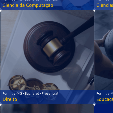
Ciência da Computação
Ciência
Formiga-MG • Bacharel • Presencial
Formiga-M
Direito
Educaçã