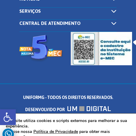
SERVIÇOS
CENTRAL DE ATENDIMENTO
UNIFORMG - TODOS OS DIREITOS RESERVADOS.
Abrir a barra de ferramentas
DESENVOLVIDO POR
AV. DR. ARNALDO DE SENNA, 328 - PALMEIRAS, FORMIGA/MG - CEP:
Este site utiliza cookies e scripts externos para melhorar a sua
experiência.
Acesse nossa
Política de Privacidade
para obter mais
35.574.530