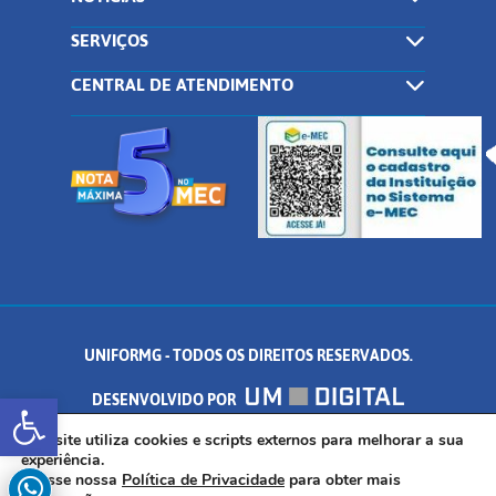
SERVIÇOS
CENTRAL DE ATENDIMENTO
UNIFORMG - TODOS OS DIREITOS RESERVADOS.
Abrir a barra de ferramentas
DESENVOLVIDO POR
AV. DR. ARNALDO DE SENNA, 328 - PALMEIRAS, FORMIGA/MG - CEP:
Este site utiliza cookies e scripts externos para melhorar a sua
experiência.
Acesse nossa
Política de Privacidade
para obter mais
35.574.530