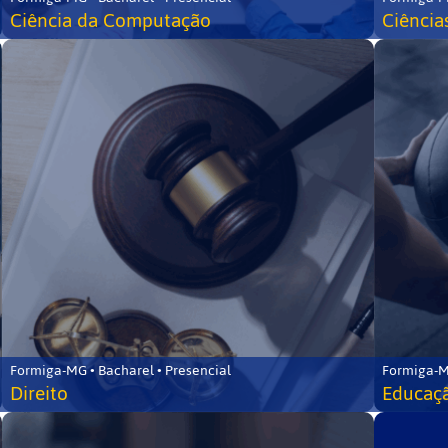
Ciência da Computação
Ciência
Formiga-MG • Bacharel • Presencial
Formiga-M
Direito
Educaçã