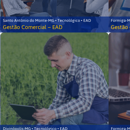
Santo Antônio do Monte-MG • Tecnológico • EAD
Formiga-M
Gestão Comercial – EAD
Gestão 
Divinópolis-MG • Tecnológico • EAD
Formiga-M