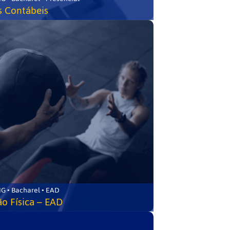
s Contábeis
G • Bacharel • EAD
o Física – EAD