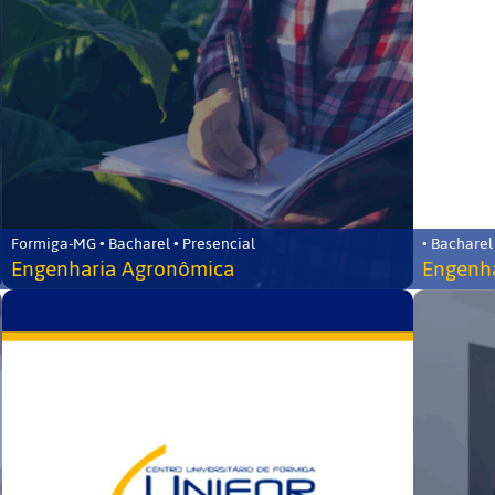
Formiga-MG • Bacharel • Presencial
• Bacharel
Engenharia Agronômica
Engenha