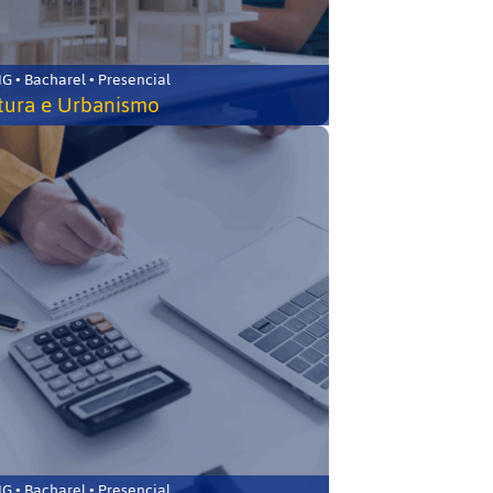
 • Bacharel • Presencial
tura e Urbanismo
 • Bacharel • Presencial