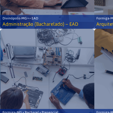
Divinópolis-MG • • EAD
Formiga-MG
Administração (Bacharelado) – EAD
Arquite
Formiga-MG • Bacharel • Presencial
Formiga-MG