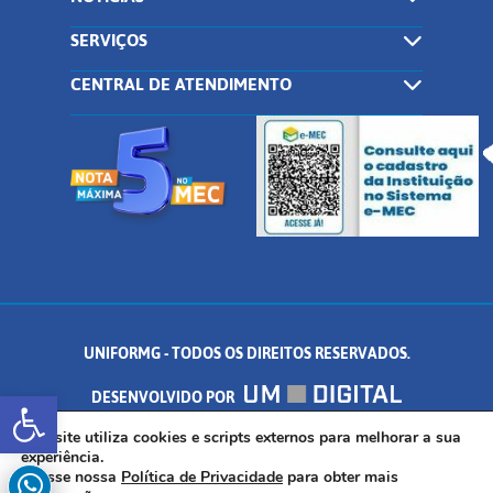
SERVIÇOS
CENTRAL DE ATENDIMENTO
UNIFORMG - TODOS OS DIREITOS RESERVADOS.
Abrir a barra de ferramentas
DESENVOLVIDO POR
AV. DR. ARNALDO DE SENNA, 328 - PALMEIRAS, FORMIGA/MG - CEP:
Este site utiliza cookies e scripts externos para melhorar a sua
experiência.
Acesse nossa
Política de Privacidade
para obter mais
35.574.530