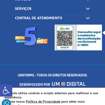
SERVIÇOS
CENTRAL DE ATENDIMENTO
UNIFORMG - TODOS OS DIREITOS RESERVADOS.
Abrir a barra de ferramentas
DESENVOLVIDO POR
AV. DR. ARNALDO DE SENNA, 328 - PALMEIRAS, FORMIGA/MG - CEP:
Este site utiliza cookies e scripts externos para melhorar a sua
experiência.
Acesse nossa
Política de Privacidade
para obter mais
35.574.530