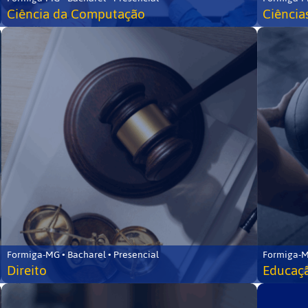
Ciência da Computação
Ciência
Formiga-MG • Bacharel • Presencial
Formiga-M
Direito
Educaçã