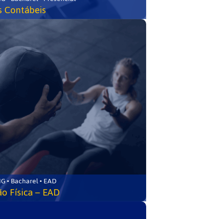
s Contábeis
G • Bacharel • EAD
o Física – EAD