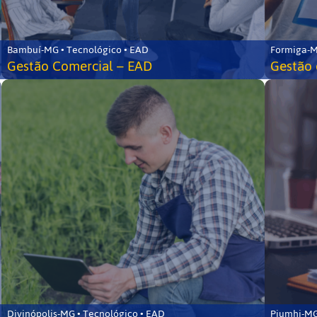
Bambuí-MG • Tecnológico • EAD
Formiga-M
Gestão Comercial – EAD
Gestão 
Divinópolis-MG • Tecnológico • EAD
Piumhi-MG