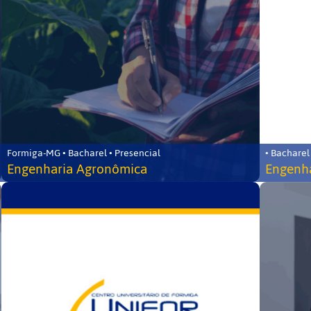
Formiga-MG • Bacharel • Presencial
• Bacharel
Engenharia Agronômica
Engenha