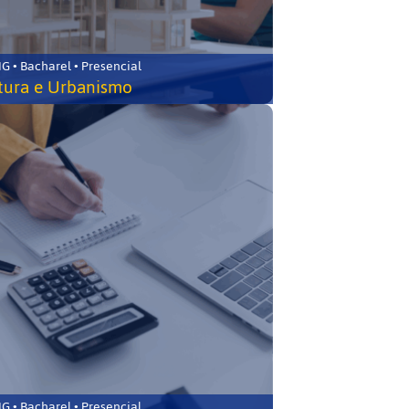
 • Bacharel • Presencial
tura e Urbanismo
 • Bacharel • Presencial