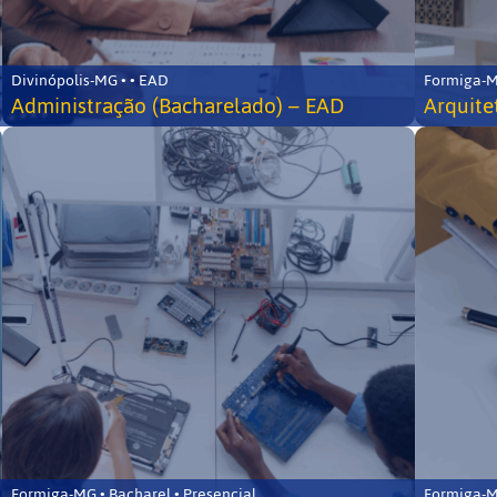
Divinópolis-MG • • EAD
Formiga-MG
Administração (Bacharelado) – EAD
Arquite
Formiga-MG • Bacharel • Presencial
Formiga-MG