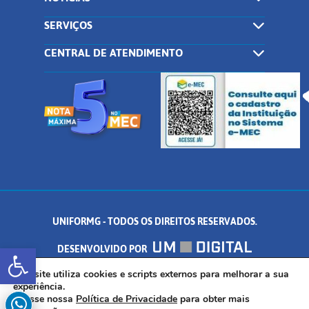
SERVIÇOS
CENTRAL DE ATENDIMENTO
UNIFORMG - TODOS OS DIREITOS RESERVADOS.
Abrir a barra de ferramentas
DESENVOLVIDO POR
AV. DR. ARNALDO DE SENNA, 328 - PALMEIRAS, FORMIGA/MG - CEP:
Este site utiliza cookies e scripts externos para melhorar a sua
experiência.
Acesse nossa
Política de Privacidade
para obter mais
35.574.530